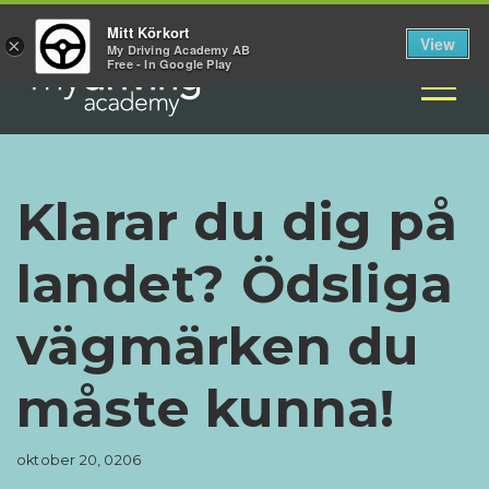
2 hjul
Kurser
4 hjul
Mitt Körkort
View
×
My Driving Academy AB
Free - In Google Play
Klarar du dig på
landet? Ödsliga
vägmärken du
måste kunna!
oktober 20, 0206