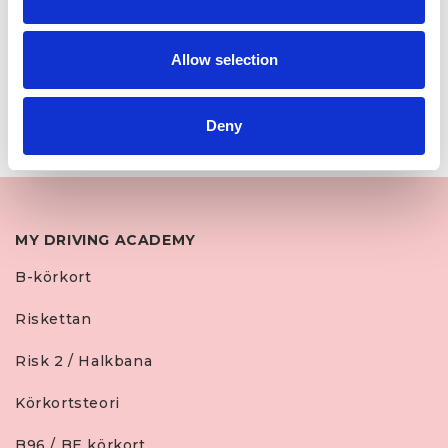
fordonen och ta dig förbi på ett smidigt sätt
genom att vara extra uppmärksam på trafiken
runtomkring.
Allow selection
Samtliga bilder är hämtade ifrån
Transportstyrelsen och Trafikverket.
Deny
MY DRIVING ACADEMY
B-körkort
Riskettan
Risk 2 / Halkbana
Körkortsteori
B96 / BE körkort