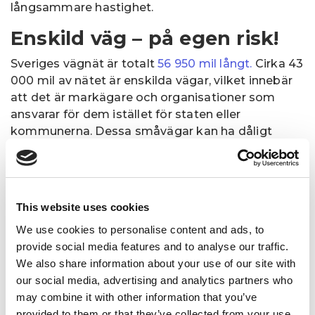
långsammare hastighet.
Enskild väg – på egen risk!
Sveriges vägnät är totalt
56 950 mil långt.
Cirka 43
000 mil av nätet är enskilda vägar, vilket innebär
att det är markägare och organisationer som
ansvarar för dem istället för staten eller
kommunerna. Dessa småvägar kan ha dåligt
underlag och ibland saknar de vägmärken. Om du
följer en gul vägvisare måste du alltså vara
förberedd på att det till exempel kan komma
järnvägsövergångar utan förvarning.
This website uses cookies
Mötesplats
We use cookies to personalise content and ads, to
provide social media features and to analyse our traffic.
Ute på de smala, grusiga, enskilda vägarna
We also share information about your use of our site with
kommer du – tro det eller ej – förmodligen möta
our social media, advertising and analytics partners who
någon annan bilist. Då det kan vara svårt att få
may combine it with other information that you’ve
plats två bilar i bredd finns det särskilda
provided to them or that they’ve collected from your use