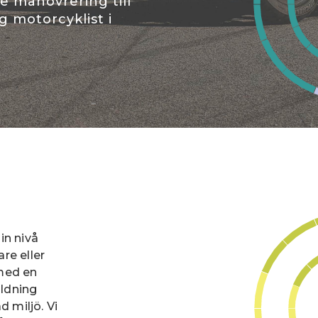
 manövrering till
g motorcyklist i
in nivå
re eller
 med en
ildning
d miljö. Vi