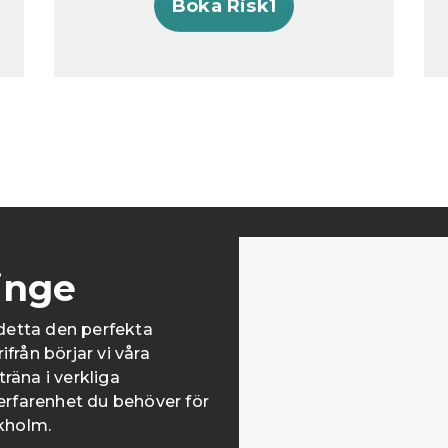
Boka Risk1
linge
r detta den perfekta
från börjar vi våra
räna i verkliga
 erfarenhet du behöver för
ckholm.