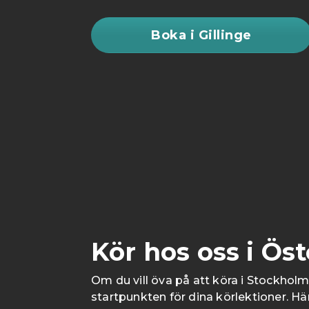
Boka i Gillinge
Kör hos oss i Ös
Om du vill öva på att köra i Stockhol
startpunkten för dina körlektioner. Häri