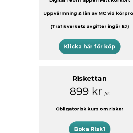
Digital Teori i appen Mitt Körkort
Uppvärmning & lån av MC vid körpr
(Trafikverkets avgifter ingår EJ)
Klicka här för köp
Riskettan
899 kr
/st
Obligatorisk kurs om risker
Boka Risk1