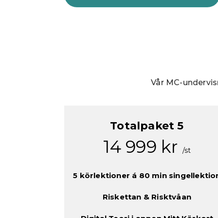
Vår MC-undervis
Totalpaket 5
14 999 kr
/st
5 körlektioner á 80 min singellektio
Riskettan & Risktvåan