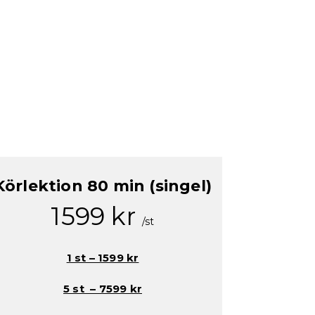
Körlektion 80 min (singel)
1599 kr
/st
1 st – 1599 kr
5 st – 7599 kr