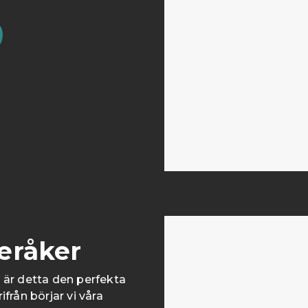
teråker
m är detta den perfekta
från börjar vi våra