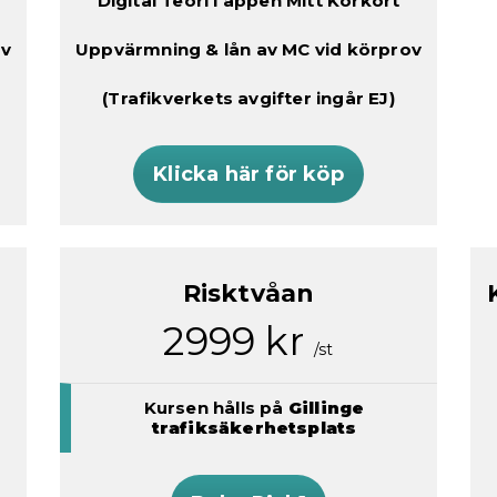
Digital Teori i appen Mitt Körkort
ov
Uppvärmning & lån av MC vid körprov
(Trafikverkets avgifter ingår EJ)
Klicka här för köp
Risktvåan
2999 kr
/st
Kursen hålls på
Gillinge
trafiksäkerhetsplats