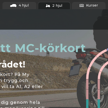
4 hjul
Kurser
2 hjul
tt MC-körkort
ådet!
kort? På My
n trygg och
ill ta A1, A2 eller
r dig genom hela