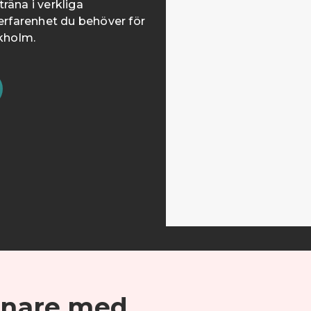
räna i verkliga
 erfarenhet du behöver för
ckholm.
senare med