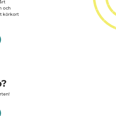
årt
n och
t körkort
p?
rten!