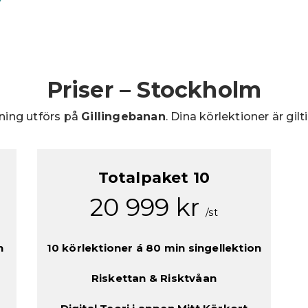
Priser – Stockholm
ning utförs på
Gillingebanan
. Dina körlektioner är gil
Totalpaket 10
20 999 kr
/st
n
10 körlektioner á 80 min singellektion
Riskettan & Risktvåan