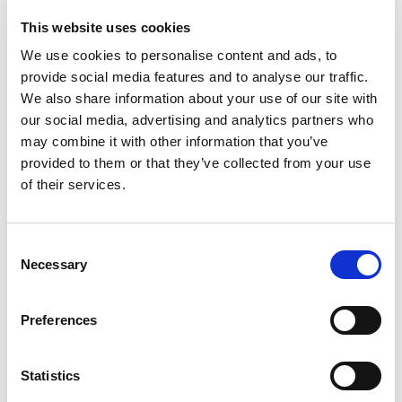
This website uses cookies
Adressen är Hönekullavägen 7 och pris är
We use cookies to personalise content and ads, to
299 kr / pers och kursen tar tre timmar
provide social media features and to analyse our traffic.
exklusive raster.
We also share information about your use of our site with
our social media, advertising and analytics partners who
may combine it with other information that you’ve
Boka handledarkurs i Mölnlycke!
provided to them or that they’ve collected from your use
of their services.
Consent
Necessary
Selection
Preferences
Statistics