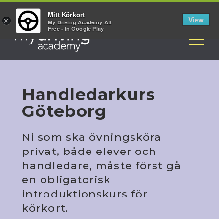
2 hjul
Kurser
4 hjul
Mitt Körkort
View
×
My Driving Academy AB
Free - In Google Play
Handledarkurs
Göteborg
Ni som ska övningsköra
privat, både elever och
handledare, måste först gå
en obligatorisk
introduktionskurs för
körkort.